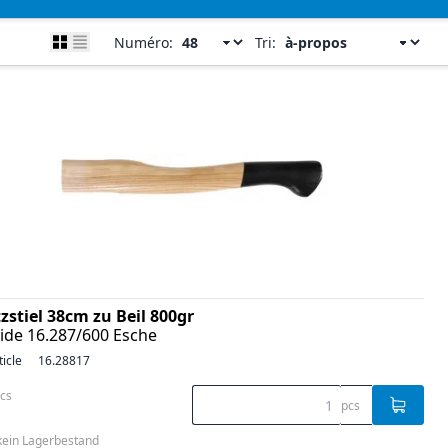
Numéro:
Tri:
zstiel 38cm zu Beil 800gr
ide 16.287/600 Esche
ticle
16.28817
pcs
pcs
 kein Lagerbestand