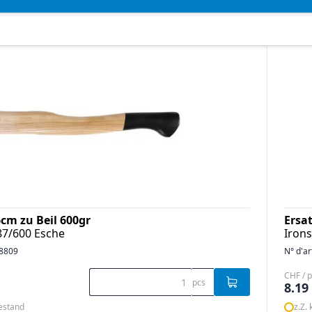
6cm zu Beil 600gr
Ersat
87/600 Esche
Irons
8809
N° d'ar
CHF / 
pcs
8.19
bestand
z.Z.