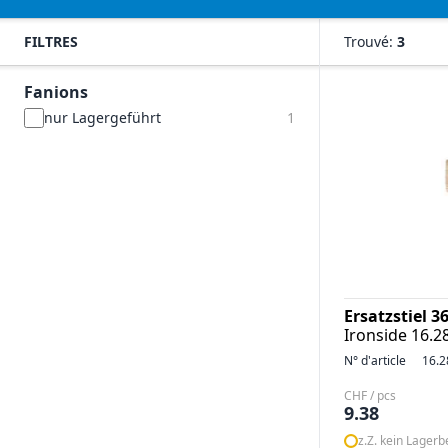
FILTRES
Trouvé:
3
Fanions
nur Lagergeführt
1
Ersatzstiel 3
Ironside 16.2
N° d'article
16.2
CHF / pcs
9.38
z.Z. kein Lager