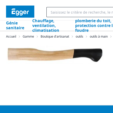
Chauffage,
plomberie du toit,
Génie
ventilation,
protection contre 
sanitaire
climatisation
foudre
Accueil
Gamme
Boutique d'artisanat
outils
outils à main