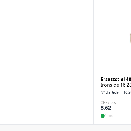
Ersatzstiel 4
Ironside 16.2
N° d'article
16.2
CHF / pcs
8.62
1 pcs