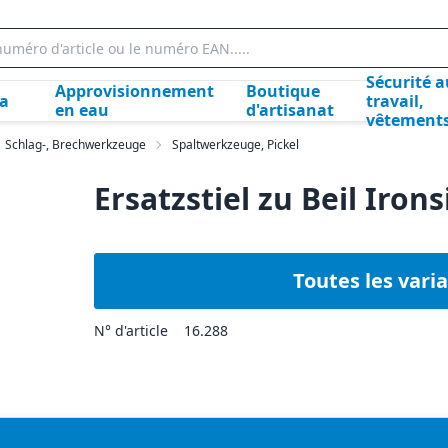
Sécurité a
Approvisionnement
Boutique
la
travail,
en eau
d'artisanat
vêtement
Schlag-, Brechwerkzeuge
Spaltwerkzeuge, Pickel
Ersatzstiel zu Beil Irons
Toutes les vari
N° d'article
16.288