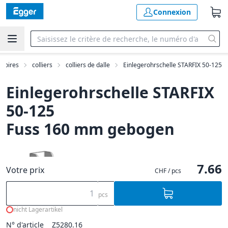
Connexion
ssoires
colliers
colliers de dalle
Einlegerohrschelle STARFIX 50-125
Einlegerohrschelle STARFIX
50-125
Fuss 160 mm gebogen
7.66
Votre prix
CHF / pcs
pcs
nicht Lagerartikel
N° d'article
Z5280.16