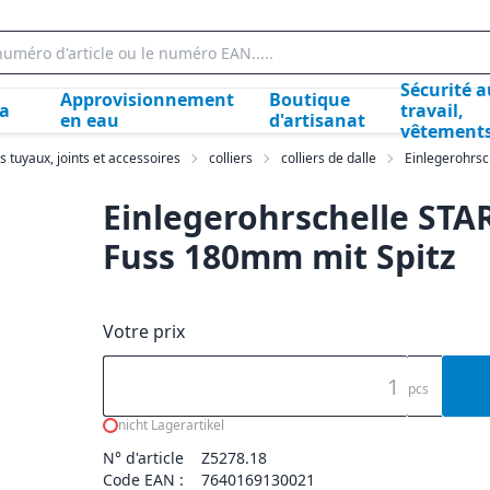
Sécurité a
Approvisionnement
Boutique
la
travail,
en eau
d'artisanat
vêtement
s tuyaux, joints et accessoires
colliers
colliers de dalle
Einlegerohrsc
Einlegerohrschelle STA
Fuss 180mm mit Spitz
Votre prix
pcs
nicht Lagerartikel
N° d'article
Z5278.18
Code EAN :
7640169130021