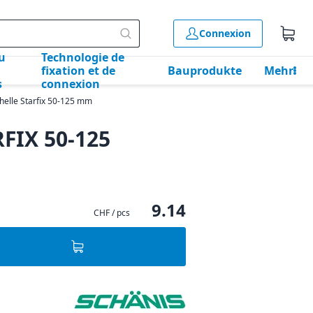
Connexion
u
Technologie de
fixation et de
Bauprodukte
Mehr
s
connexion
helle Starfix 50-125 mm
RFIX 50-125
9.14
CHF / pcs