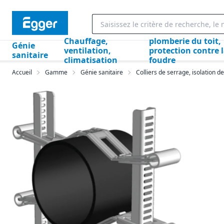
Chauffage,
plomberie du toit,
Génie
ventilation,
protection contre 
sanitaire
climatisation
foudre
Accueil
Gamme
Génie sanitaire
Colliers de serrage, isolation de