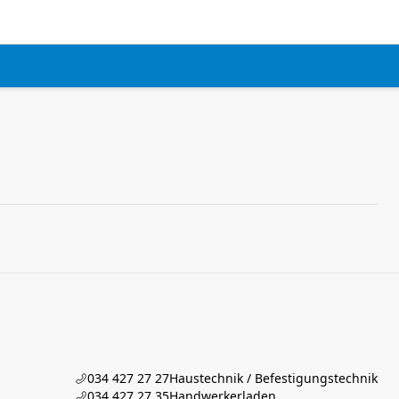
034 427 27 27
Haustechnik / Befestigungstechnik
034 427 27 35
Handwerkerladen