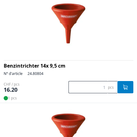
Benzintrichter 14x 9,5 cm
N° d'article
24.80804
CHF / pcs
pcs
16.20
1 pcs