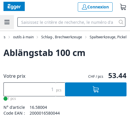
Connexion
tils
outils à main
Schlag-, Brechwerkzeuge
Spaltwerkzeuge, Pickel
Ablängstab 100 cm
53.44
Votre prix
CHF / pcs
pcs
1 pcs
N° d'article
16.58004
Code EAN :
2000016580044