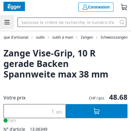
Connexion
utique d'artisanat
outils
outils à main
Zangen
Schweisszangen
Zange Vise-Grip, 10 R
gerade Backen
Spannweite max 38 mm
48.68
Votre prix
CHF / pcs
pcs
3 pcs
N° d'article
13.06349