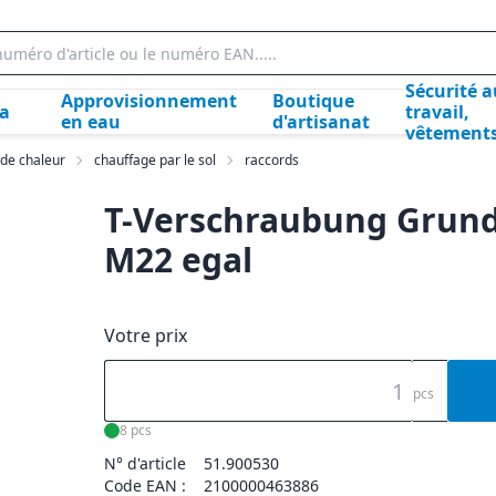
Sécurité a
Approvisionnement
Boutique
la
travail,
en eau
d'artisanat
vêtement
 de chaleur
chauffage par le sol
raccords
T-Verschraubung Grund
M22 egal
Votre prix
pcs
8 pcs
N° d'article
51.900530
Code EAN :
2100000463886