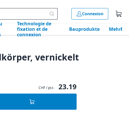
Connexion
u
Technologie de
fixation et de
Bauprodukte
Mehr
s
connexion
körper, vernickelt
23.19
CHF / pcs