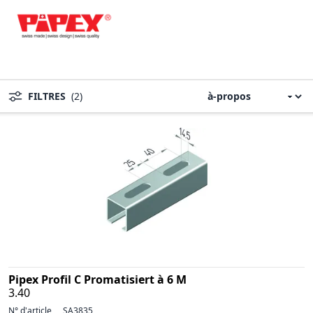
FILTRES
(2)
Pipex Profil C Promatisiert à 6 M
3.40
N° d'article
SA3835