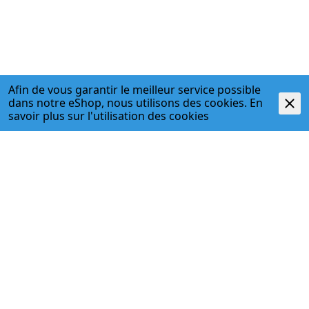
Afin de vous garantir le meilleur service possible
dans notre eShop, nous utilisons des cookies. En
savoir plus sur l'
utilisation des cookies
Description
- Widerstandsmoment Wx = 1.82 cm³, Wy = 2.59 cm³
- Trägheitsmoment lx = 3.21cm4, ly = 4.53cm4