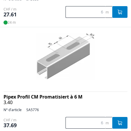
CHF / m
m
27.61
24 m
Pipex Profil CM Promatisiert à 6 M
3.40
N° d'article
SA5776
CHF / m
m
37.69