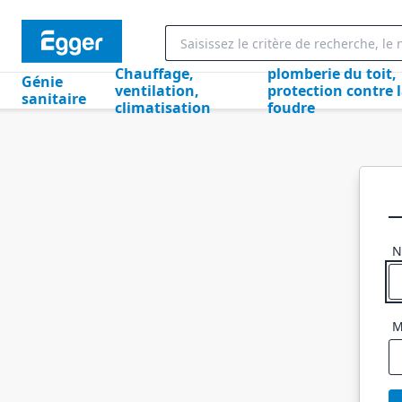
Chauffage,
plomberie du toit,
Génie
ventilation,
protection contre 
sanitaire
climatisation
foudre
N
M