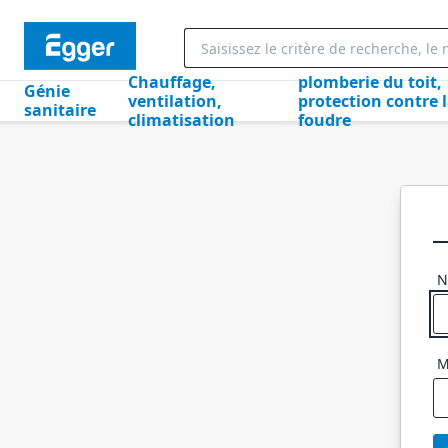
Chauffage,
plomberie du toit,
Génie
ventilation,
protection contre 
sanitaire
climatisation
foudre
N
M