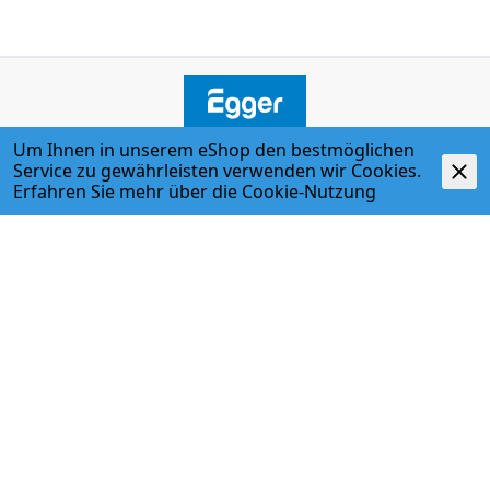
Um Ihnen in unserem eShop den bestmöglichen
Service zu gewährleisten verwenden wir Cookies.
ADRESSE
Erfahren Sie mehr über die
Cookie-Nutzung
Egger + Co. AG
Kirchbergstr. 3
3400 Burgdorf
T. 034 427 27 27
F. 034 427 27 28
www.egger-burgdorf.ch
ÖFFNUNGSZEITEN
Montag - Donnerstag
07:00 Uhr - 12:00 Uhr; 13:00 Uhr - 17:30 Uhr
Freitag
07:00 Uhr - 12:00 Uhr; 13:00 Uhr - 17:00 Uhr