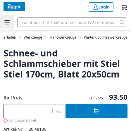
Login
rkerladen
Werkzeuge
Handwerkzeuge
Winter-, Schneewerkzeuge
Schnee- und
Schlammschieber mit Stiel
Stiel 170cm, Blatt 20x50cm
93.50
Ihr Preis
CHF / Stk.
Stk.
nicht Lagerartikel
Artikel-Nr:
20.48106