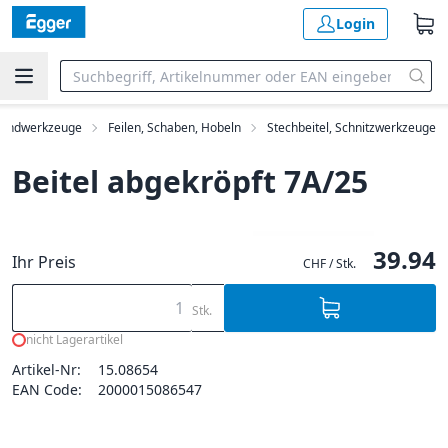
Login
andwerkzeuge
Feilen, Schaben, Hobeln
Stechbeitel, Schnitzwerkzeuge
Beitel abgekröpft 7A/25
39.94
Ihr Preis
CHF / Stk.
Stk.
nicht Lagerartikel
Artikel-Nr:
15.08654
EAN Code:
2000015086547