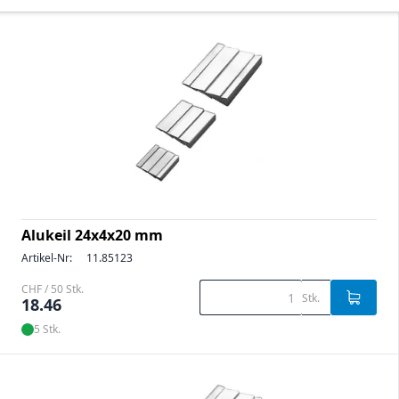
Alukeil 24x4x20 mm
Artikel-Nr:
11.85123
CHF / 50 Stk.
Stk.
18.46
5 Stk.