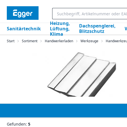
Heizung,
Dachspenglerei,
Sanitärtechnik
Lüftung,
Blitzschutz
Klima
Start
Sortiment
Handwerkerladen
Werkzeuge
Handwerkze
Gefunden:
5