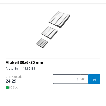
Alukeil 30x6x30 mm
Artikel-Nr:
11.85131
CHF / 50 Stk.
Stk.
24.29
66 Stk.