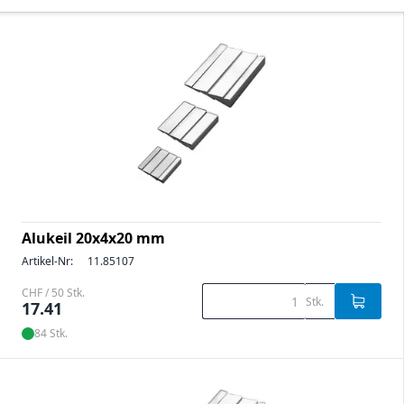
Alukeil 20x4x20 mm
Artikel-Nr:
11.85107
CHF / 50 Stk.
Stk.
17.41
84 Stk.