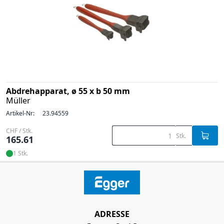
Abdrehapparat, ø 55 x b 50 mm
Müller
Artikel-Nr:
23.94559
CHF / Stk.
Stk.
165.61
1 Stk.
ADRESSE